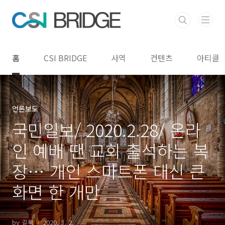
본문 바로가기
홈
CSI BRIDGE
사역
컨텐츠
아티클
언론보도
국민일보/ 2020.2.28/ 온라
인 예배 땐 교회 출석하는 복
장… 개인 스마트폰 대신 큰
화면 한 개만
by 길목
2020. 3. 2.