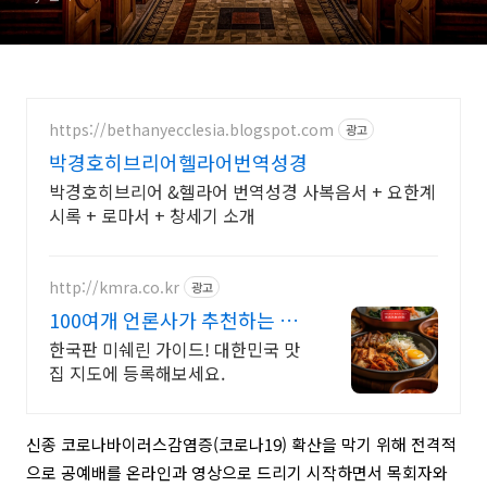
https://bethanyecclesia.blogspot.com
광고
박경호히브리어헬라어번역성경
박경호히브리어 &헬라어 번역성경 사복음서 + 요한계
시록 + 로마서 + 창세기 소개
http://kmra.co.kr
광고
100여개 언론사가 추천하는 전
국 맛집 가이드 국민맛집
한국판 미쉐린 가이드! 대한민국 맛
집 지도에 등록해보세요.
신종 코로나바이러스감염증(코로나19) 확산을 막기 위해 전격적
으로 공예배를 온라인과 영상으로 드리기 시작하면서 목회자와