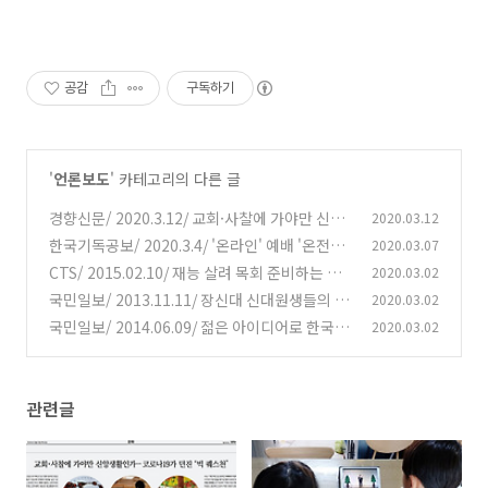
공감
구독하기
'
언론보도
' 카테고리의 다른 글
경향신문/ 2020.3.12/ 교회·사찰에 가야만 신앙
2020.03.12
생활인가…코로나19가 던진 ‘빅 퀘스천’
한국기독공보/ 2020.3.4/ '온라인' 예배 '온전한'
2020.03.07
(0)
예배로
CTS/ 2015.02.10/ 재능 살려 목회 준비하는 신
2020.03.02
(0)
학생들
국민일보/ 2013.11.11/ 장신대 신대원생들의 파
2020.03.02
(0)
격적 실험
국민일보/ 2014.06.09/ 젊은 아이디어로 한국교
2020.03.02
(0)
회 미래 개척한다
(0)
관련글