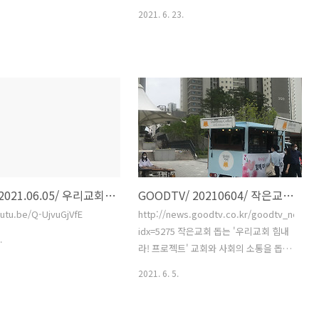
2021. 6. 23.
CGNTV/2021.06.05/ 우리교회 힘내라! 커피,음악과 함께 전도해요
GOODTV/ 20210604/ 작은교회 돕는 '우리교회 힘내라! 프로젝트'
outu.be/Q-UjvuGjVfE
http://news.goodtv.co.kr/goodtv_news_d
idx=5275 작은교회 돕는 '우리교회 힘내
.
라! 프로젝트' 교회와 사회의 소통을 돕고
있는 CSI브릿지가 작은 교회들의 전도를
2021. 6. 5.
돕는 ‘우리교회 힘내라! 프로젝트’ 첫 지
원에 나섰습니다. 커피를 무료로 나눠주
며 CCM 공연도 선보였다고 하는데요. 박