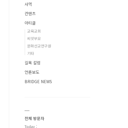
사역
컨텐츠
아티클
교육교회
씨앗부모
문화선교연구원
기타
길목 칼럼
언론보도
BRIDGE NEWS
etail.asp?
전체 방문자
Today :