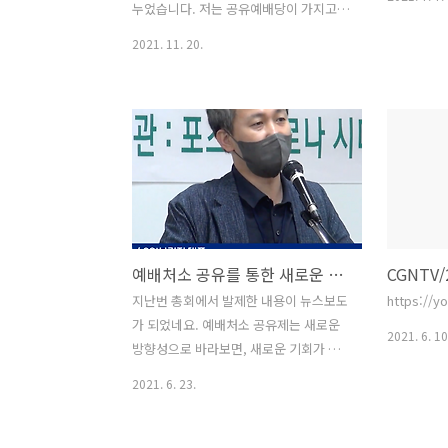
누었습니다. 저는 공유예배당이 가지고
있는 표면적인 의미보다 그것을 통해 나
2021. 11. 20.
타날 새로운 목회 패러다임에 더 관심이
있습니다. 저는 공유예배당이 현재 형태
의 작은 교회들이 한 공간을 쓰는 형태뿐
만 아니라, 중형 교회 이상에서 소유하고
있는 교회 공간 일부를 새로운 목회지 스
타트업을 위한 공간으로 내어놓아 새목회
패러다임를 발굴하고, 사회와 소통하는
교회형태가 새롭게 나타나는 베이스가 되
기를 바랍니다. 이렇게 되면, 목회자 수급
예배처소 공유를 통한 새로운 목회 패러다임
문제를 해결할 수 있고, 교회의 대사회적
이미지 문제도 해결할 수 있을 것으로 생
지난번 총회에서 발제한 내용이 뉴스보도
https://y
각합니다. 저희 교단 68개 노회인데 각 노
가 되었네요. 예배처소 공유제는 새로운
2021. 6. 10
회에서 10개 공간을 확보하고, 미자립교
방향성으로 바라보면, 새로운 기회가 될
회 지원하고 있는 금액의 1/5정도만 새로
수 있겠다고 생각합니다. 현실적으로 코
2021. 6. 23.
운 ..
로나시기 어려운 환경가운데 여러 교회들
이 하나의 예배당을 공유하는 것과 별개
로 노회차원에서, 목회지 부임이 정체된